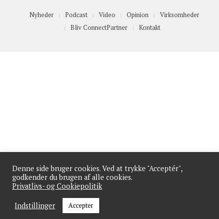
Nyheder
Podcast
Video
Opinion
Virksomheder
Bliv ConnectPartner
Kontakt
Denne side bruger cookies. Ved at trykke "Acceptér",
godkender du brugen af alle cookies.
Privatlivs- og Cookiepolitik
Indstillinger
Accepter