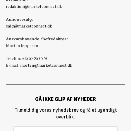
redaktion@marketconnect.dk
Annoncesalg:
salg@marketconnect.dk
Ansvarshavende chefredaktør:
Morten Jeppesen
Telefon:
+45 53 85 07 70
E-mail:
morten@marketconnect.dk
GÅ IKKE GLIP AF NYHEDER
Tilmeld dig vores nyhedsbrev og få et ugentligt
overblik.