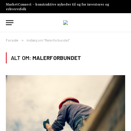
MarketConnect – konstruktive nyheder til og for investorer og
erhvervsfolk
Forside
»
Indlæg om "Malerforbundet"
ALT OM:
MALERFORBUNDET