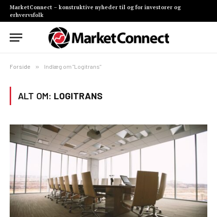
MarketConnect – konstruktive nyheder til og for investorer og
erhvervsfolk
Forside
»
Indlæg om "Logitrans"
ALT OM:
LOGITRANS