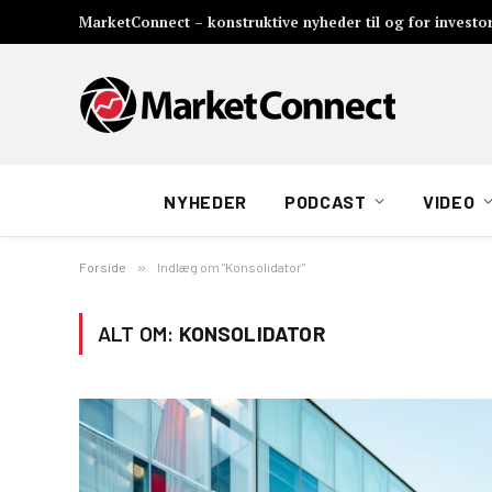
MarketConnect – konstruktive nyheder til og for investo
NYHEDER
PODCAST
VIDEO
Forside
»
Indlæg om "Konsolidator"
ALT OM:
KONSOLIDATOR