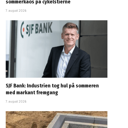
sommerkaos på cykelstierne
7. august 2026
SJF Bank: Industrien tog hul på sommeren
med markant fremgang
7. august 2026