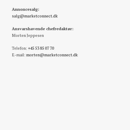
Annoncesalg:
salg@marketconnect.dk
Ansvarshavende chefredaktør:
Morten Jeppesen
Telefon:
+45 53 85 07 70
E-mail:
morten@marketconnect.dk