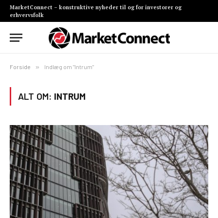
MarketConnect – konstruktive nyheder til og for investorer og
erhvervsfolk
Forside
»
Indlæg om "Intrum"
ALT OM:
INTRUM