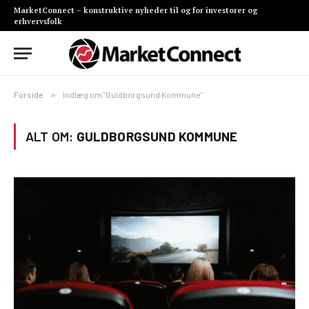
MarketConnect – konstruktive nyheder til og for investorer og
erhvervsfolk
Forside
»
Indlæg om "Guldborgsund Kommune"
ALT OM:
GULDBORGSUND KOMMUNE