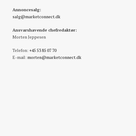
Annoncesalg:
salg@marketconnect.dk
Ansvarshavende chefredaktør:
Morten Jeppesen
Telefon:
+45 53 85 07 70
E-mail:
morten@marketconnect.dk