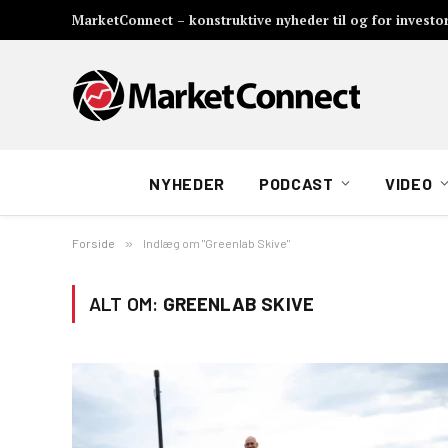
MarketConnect – konstruktive nyheder til og for investo
NYHEDER
PODCAST
VIDEO
Forside
»
Indlæg om "Greenlab Skive"
ALT OM:
GREENLAB SKIVE