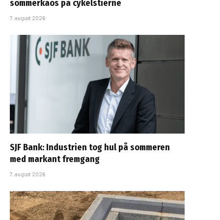
sommerkaos på cykelstierne
7. august 2026
SJF Bank: Industrien tog hul på sommeren
med markant fremgang
7. august 2026