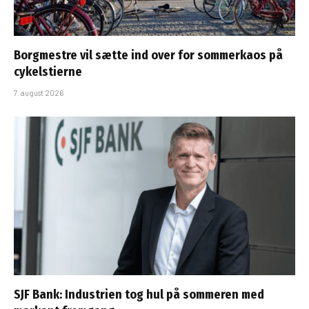
Borgmestre vil sætte ind over for sommerkaos på
cykelstierne
7. august 2026
SJF Bank: Industrien tog hul på sommeren med