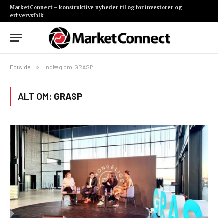
MarketConnect – konstruktive nyheder til og for investorer og
erhvervsfolk
Forside
»
Indlæg om "GRASP"
ALT OM:
GRASP