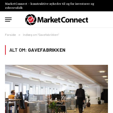
MarketConnect – konstruktive nyheder til og for investorer og
erhvervsfolk
Forside
»
Indlæg om "Gavefabrikken"
ALT OM:
GAVEFABRIKKEN