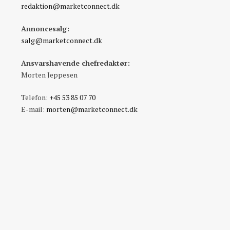
redaktion@marketconnect.dk
Annoncesalg:
salg@marketconnect.dk
Ansvarshavende chefredaktør:
Morten Jeppesen
Telefon:
+45 53 85 07 70
E-mail:
morten@marketconnect.dk