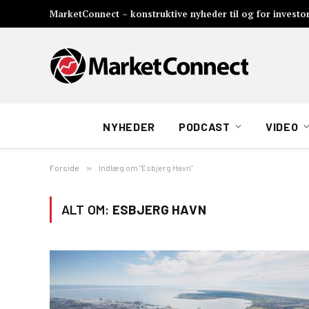
MarketConnect – konstruktive nyheder til og for investo
NYHEDER
PODCAST
VIDEO
Forside
»
Indlæg om "Esbjerg Havn"
ALT OM:
ESBJERG HAVN