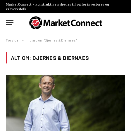
MarketConnect – konstruktive nyheder til og for investorer og
erhvervsfolk
Forside
»
Indlæg om "Djernes & Diernaes"
ALT OM:
DJERNES & DIERNAES