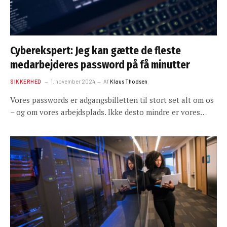
Cyberekspert: Jeg kan gætte de fleste
medarbejderes password på få minutter
SIKKERHED
1. november 2024
Af
Klaus Thodsen
Vores passwords er adgangsbilletten til stort set alt om os
– og om vores arbejdsplads. Ikke desto mindre er vores…