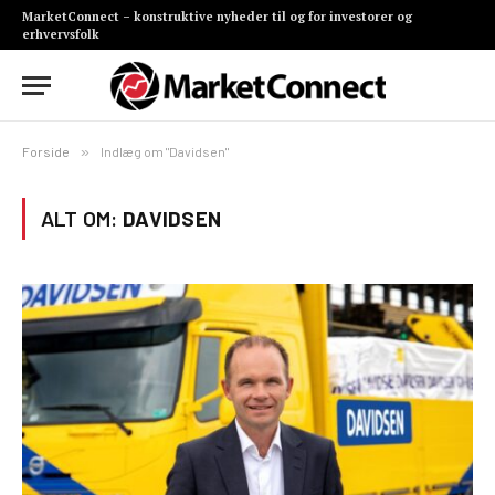
MarketConnect – konstruktive nyheder til og for investorer og
erhvervsfolk
Forside
»
Indlæg om "Davidsen"
ALT OM:
DAVIDSEN