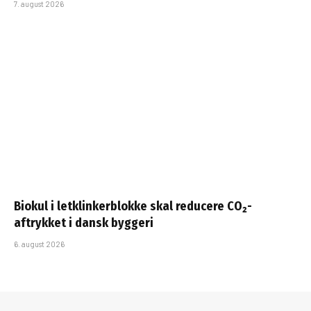
7. august 2026
Biokul i letklinkerblokke skal reducere CO₂-
aftrykket i dansk byggeri
6. august 2026