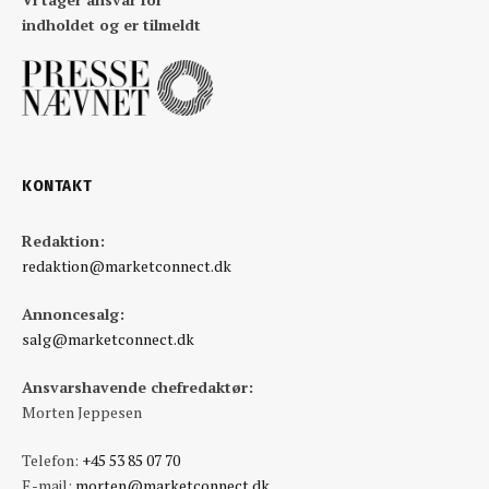
indholdet og er tilmeldt
KONTAKT
Redaktion:
redaktion@marketconnect.dk
Annoncesalg:
salg@marketconnect.dk
Ansvarshavende chefredaktør:
Morten Jeppesen
Telefon:
+45 53 85 07 70
E-mail:
morten@marketconnect.dk