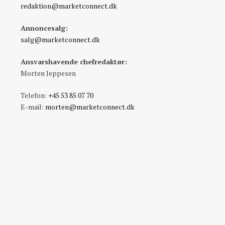
redaktion@marketconnect.dk
Annoncesalg:
salg@marketconnect.dk
Ansvarshavende chefredaktør:
Morten Jeppesen
Telefon:
+45 53 85 07 70
E-mail:
morten@marketconnect.dk