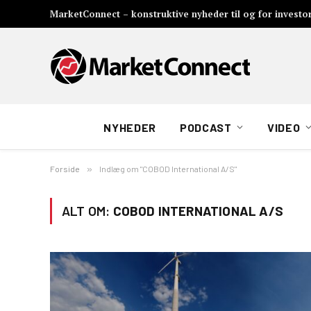
MarketConnect – konstruktive nyheder til og for investo
NYHEDER
PODCAST
VIDEO
Forside
»
Indlæg om "COBOD International A/S"
ALT OM:
COBOD INTERNATIONAL A/S