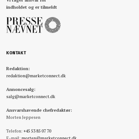
indholdet og er tilmeldt
KONTAKT
Redaktion:
redaktion@marketconnect.dk
Annoncesalg:
salg@marketconnect.dk
Ansvarshavende chefredaktør:
Morten Jeppesen
Telefon:
+45 53 85 07 70
E-mail:
morten@marketconnect.dk