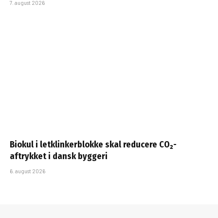
7. august 2026
Biokul i letklinkerblokke skal reducere CO₂-
aftrykket i dansk byggeri
6. august 2026