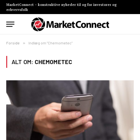
MarketConnect – konstruktive nyheder til og for investorer og
erhvervsfolk
Forside
»
Indlæg om "Chemometec"
ALT OM:
CHEMOMETEC