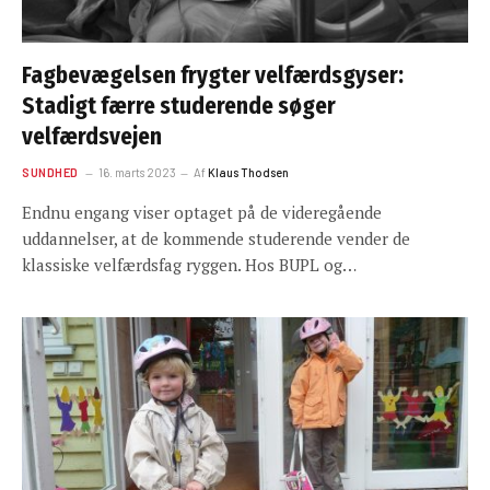
Fagbevægelsen frygter velfærdsgyser:
Stadigt færre studerende søger
velfærdsvejen
SUNDHED
16. marts 2023
Af
Klaus Thodsen
Endnu engang viser optaget på de videregående
uddannelser, at de kommende studerende vender de
klassiske velfærdsfag ryggen. Hos BUPL og…