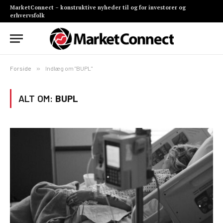
MarketConnect – konstruktive nyheder til og for investorer og
erhvervsfolk
Forside
»
Indlæg om "BUPL"
ALT OM:
BUPL