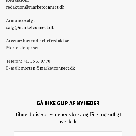
redaktion@marketconnect.dk
Annoncesalg:
salg@marketconnect.dk
Ansvarshavende chefredaktør:
Morten Jeppesen
Telefon:
+45 53 85 07 70
E-mail:
morten@marketconnect.dk
GÅ IKKE GLIP AF NYHEDER
Tilmeld dig vores nyhedsbrev og få et ugentligt
overblik.