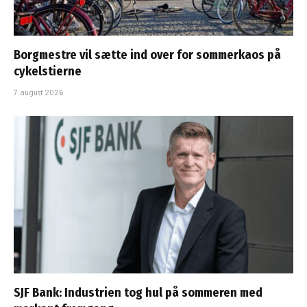
Borgmestre vil sætte ind over for sommerkaos på
cykelstierne
7. august 2026
SJF Bank: Industrien tog hul på sommeren med