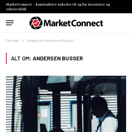
MarketConnect – konstruktive nyheder til og for investorer og
erhvervsfolk
Forside
»
Indlæg om "Andersen Busser"
ALT OM:
ANDERSEN BUSSER