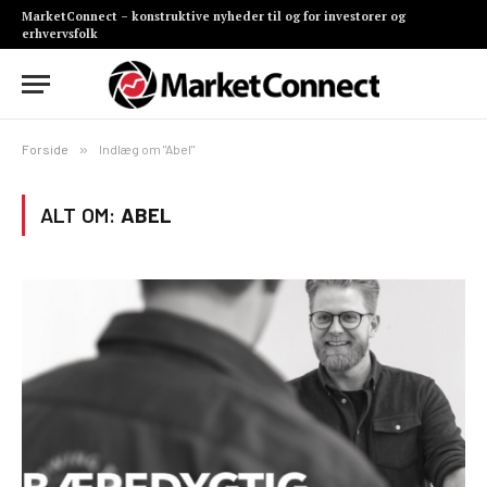
MarketConnect – konstruktive nyheder til og for investorer og
erhvervsfolk
Forside
»
Indlæg om "Abel"
ALT OM:
ABEL