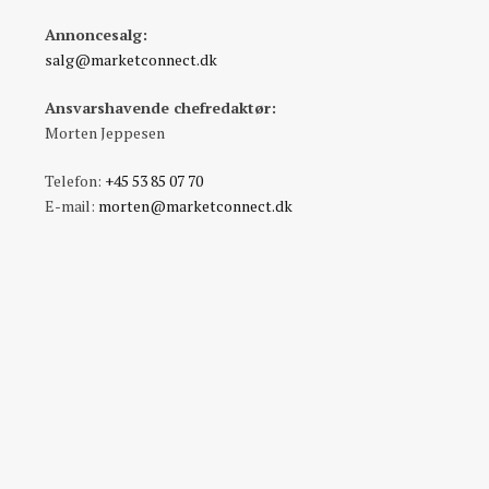
Annoncesalg:
salg@marketconnect.dk
Ansvarshavende chefredaktør:
Morten Jeppesen
Telefon:
+45 53 85 07 70
E-mail:
morten@marketconnect.dk