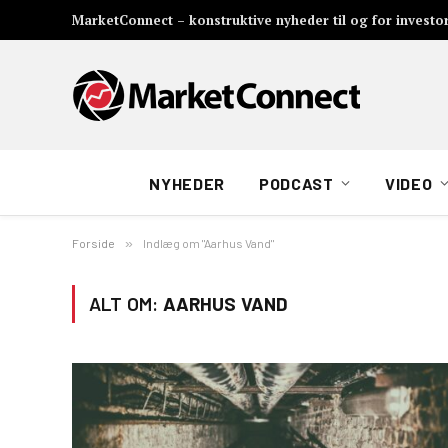
MarketConnect – konstruktive nyheder til og for investo
NYHEDER
PODCAST
VIDEO
Forside
»
Indlæg om "Aarhus Vand"
ALT OM:
AARHUS VAND