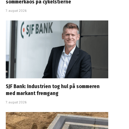
sommerkaos på cykelstierne
7. august 2026
SJF Bank: Industrien tog hul på sommeren
med markant fremgang
7. august 2026