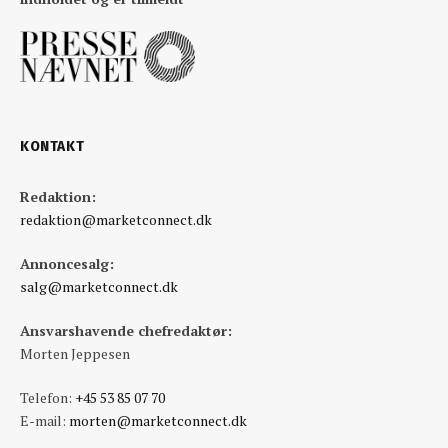
KONTAKT
Redaktion:
redaktion@marketconnect.dk
Annoncesalg:
salg@marketconnect.dk
Ansvarshavende chefredaktør:
Morten Jeppesen
Telefon:
+45 53 85 07 70
E-mail:
morten@marketconnect.dk