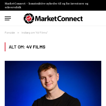
MarketConnect – konstruktive nyheder til og for investorer og
erhvervsfolk
Forside
»
Indlæg om "4V Films"
ALT OM:
4V FILMS