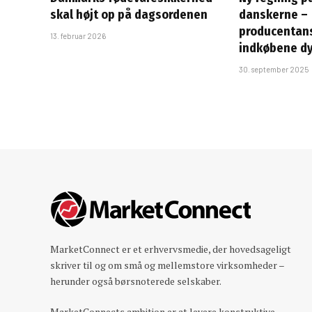
skal højt op på dagsordenen
danskerne –
producentans
13. februar 2026
indkøbene dy
30. september 2025
MarketConnect er et erhvervsmedie, der hovedsageligt
skriver til og om små og mellemstore virksomheder –
herunder også børsnoterede selskaber.
MarketConnects ambition er at levere konstruktive