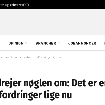
rer og erhvervsfolk
OPINION
BRANCHER
JOBANNONCER
 er en af branchens største udfordringer lige nu
rejer nøglen om: Det er e
fordringer lige nu