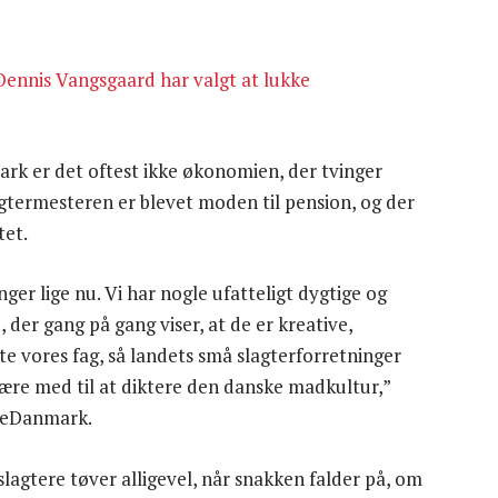
Dennis Vangsgaard har valgt at lukke
k er det oftest ikke økonomien, der tvinger
agtermesteren er blevet moden til pension, og der
tet.
ger lige nu. Vi har nogle ufatteligt dygtige og
der gang på gang viser, at de er kreative,
ytte vores fag, så landets små slagterforretninger
være med til at diktere den danske madkultur,”
areDanmark.
lagtere tøver alligevel, når snakken falder på, om