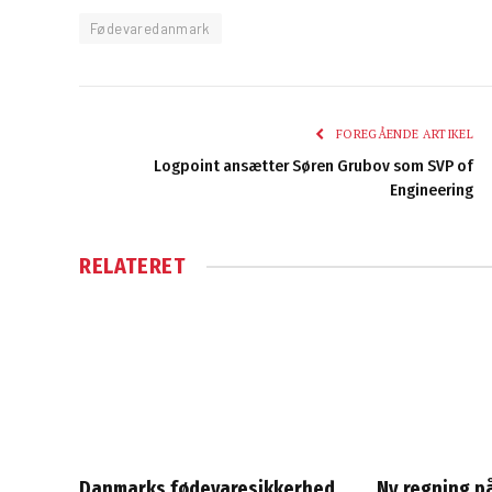
Fødevaredanmark
FOREGÅENDE ARTIKEL
Logpoint ansætter Søren Grubov som SVP of
Engineering
RELATERET
Danmarks fødevaresikkerhed
Ny regning på 