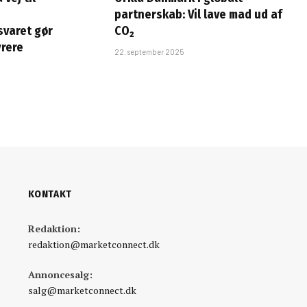
partnerskab: Vil lave mad ud af
varet gør
CO₂
rere
22. september 2025
KONTAKT
Redaktion:
redaktion@marketconnect.dk
Annoncesalg:
salg@marketconnect.dk