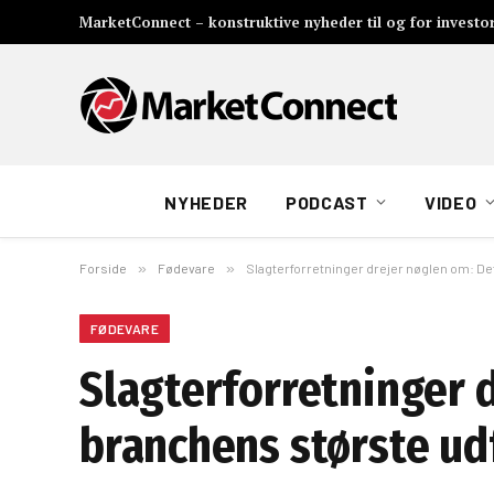
MarketConnect – konstruktive nyheder til og for investo
NYHEDER
PODCAST
VIDEO
Forside
»
Fødevare
»
Slagterforretninger drejer nøglen om: Det
FØDEVARE
Slagterforretninger d
branchens største ud