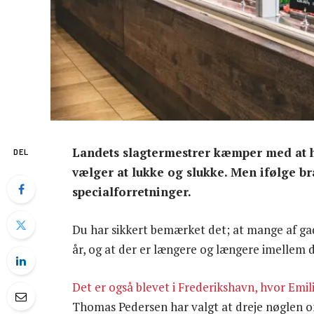
Landets slagtermestrer kæmper med at h
DEL
vælger at lukke og slukke. Men ifølge br
specialforretninger.
Du har sikkert bemærket det; at mange af ga
år, og at der er længere og længere imellem 
Det er også blevet i Frederikshavn, hvor Emili
Thomas Pedersen har valgt at dreje nøglen om