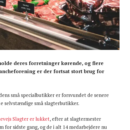
olde deres forretninger kørende, og flere
ancheforening er der fortsat stort brug for
dens små specialbutikker er forsvundet de senere
de selvstændige små slagterbutikker.
evejs Slagter er lukket
, efter at slagtermester
 for sidste gang, og de i alt 14 medarbejdere nu