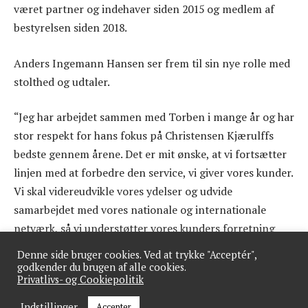
været partner og indehaver siden 2015 og medlem af
bestyrelsen siden 2018.
Anders Ingemann Hansen ser frem til sin nye rolle med
stolthed og udtaler.
“Jeg har arbejdet sammen med Torben i mange år og har
stor respekt for hans fokus på Christensen Kjærulffs
bedste gennem årene. Det er mit ønske, at vi fortsætter
linjen med at forbedre den service, vi giver vores kunder.
Vi skal videreudvikle vores ydelser og udvide
samarbejdet med vores nationale og internationale
netværk, så vi understøtter vores kunders forretning
bedst muligt, siger Anders og fremhæver medarbejderne
Denne side bruger cookies. Ved at trykke "Acceptér",
som virksomhedens vigtigste ressource.”
godkender du brugen af alle cookies.
Privatlivs- og Cookiepolitik
Indstillinger
Accepter