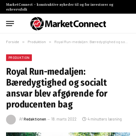
MarketConnect – konstruktive nyheder til og for investorer og
erhvervsfolk
Forside
»
Produktion
»
Royal Run-medaljen: Bæredygtighed og socialt ansvar blev afgørende for producenten bag
PRODUKTION
Royal Run-medaljen:
Bæredygtighed og socialt
ansvar blev afgørende for
producenten bag
Af
Redaktionen
18. marts 2022
4 minutters læsning