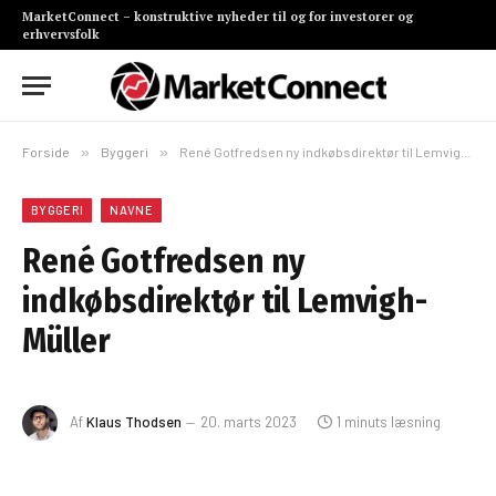
MarketConnect – konstruktive nyheder til og for investorer og
erhvervsfolk
Forside
»
Byggeri
»
René Gotfredsen ny indkøbsdirektør til Lemvigh-Müller
BYGGERI
NAVNE
René Gotfredsen ny
indkøbsdirektør til Lemvigh-
Müller
Af
Klaus Thodsen
20. marts 2023
1 minuts læsning