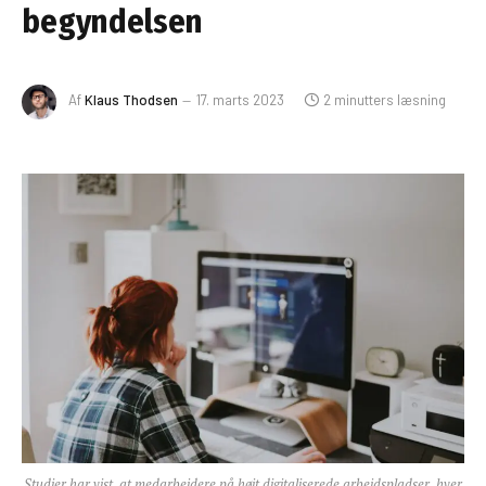
begyndelsen
Af
Klaus Thodsen
17. marts 2023
2 minutters læsning
Studier har vist, at medarbejdere på højt digitaliserede arbejdspladser, hver