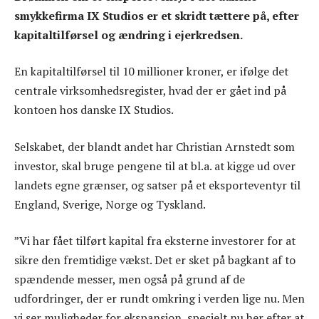
smykkefirma IX Studios er et skridt tættere på, efter
kapitaltilførsel og ændring i ejerkredsen.
En kapitaltilførsel til 10 millioner kroner, er ifølge det
centrale virksomhedsregister, hvad der er gået ind på
kontoen hos danske IX Studios.
Selskabet, der blandt andet har Christian Arnstedt som
investor, skal bruge pengene til at bl.a. at kigge ud over
landets egne grænser, og satser på et eksporteventyr til
England, Sverige, Norge og Tyskland.
”Vi har fået tilført kapital fra eksterne investorer for at
sikre den fremtidige vækst. Det er sket på bagkant af to
spændende messer, men også på grund af de
udfordringer, der er rundt omkring i verden lige nu. Men
vi ser muligheder for ekspansion, specielt nu her efter at