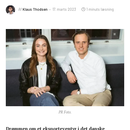
Af
Klaus Thodsen
17. marts 2023
1 minuts læsning
PR Foto.
Drømmen om et eksporteventyr i det danske