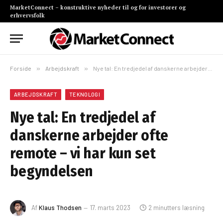
MarketConnect – konstruktive nyheder til og for investorer og
erhvervsfolk
Forside
»
Arbejdskraft
»
Nye tal: En tredjedel af danskerne arbejder ofte remote – vi har kun set begyndelsen
ARBEJDSKRAFT
TEKNOLOGI
Nye tal: En tredjedel af
danskerne arbejder ofte
remote – vi har kun set
begyndelsen
Af
Klaus Thodsen
17. marts 2023
2 minutters læsning