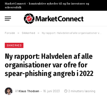
MarketConnect – konstruktive nyheder til og for investorer og
erhvervsfolk
Forside
»
Sikkerhed
»
Ny rapport: Halvdelen af alle organisationer var ofre for spear-phishing angreb i 2022
SIKKERHED
Ny rapport: Halvdelen af alle
organisationer var ofre for
spear-phishing angreb i 2022
Af
Klaus Thodsen
16. juni 2023
2 minutters læsning