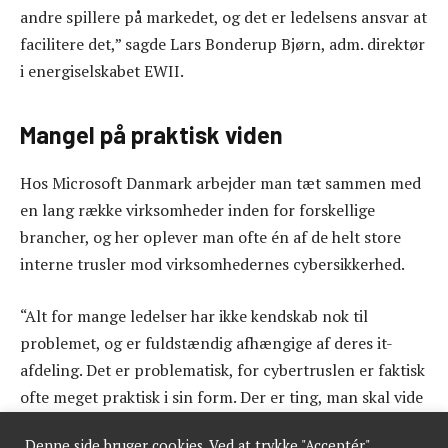
andre spillere på markedet, og det er ledelsens ansvar at
facilitere det,” sagde Lars Bonderup Bjørn, adm. direktør
i energiselskabet EWII.
Mangel på praktisk viden
Hos Microsoft Danmark arbejder man tæt sammen med
en lang række virksomheder inden for forskellige
brancher, og her oplever man ofte én af de helt store
interne trusler mod virksomhedernes cybersikkerhed.
“Alt for mange ledelser har ikke kendskab nok til
problemet, og er fuldstændig afhængige af deres it-
afdeling. Det er problematisk, for cybertruslen er faktisk
ofte meget praktisk i sin form. Der er ting, man skal vide
helt grundlæggende for at kunne modstå truslen, og har
Denne side bruger cookies. Ved at trykke "Acceptér",