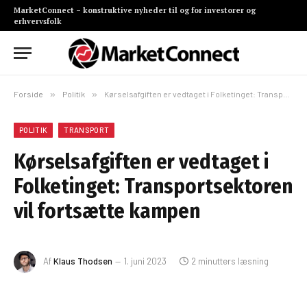
MarketConnect – konstruktive nyheder til og for investorer og
erhvervsfolk
Forside
»
Politik
»
Kørselsafgiften er vedtaget i Folketinget: Transportsektoren vil fortsætte kampen
POLITIK
TRANSPORT
Kørselsafgiften er vedtaget i
Folketinget: Transportsektoren
vil fortsætte kampen
Af
Klaus Thodsen
1. juni 2023
2 minutters læsning