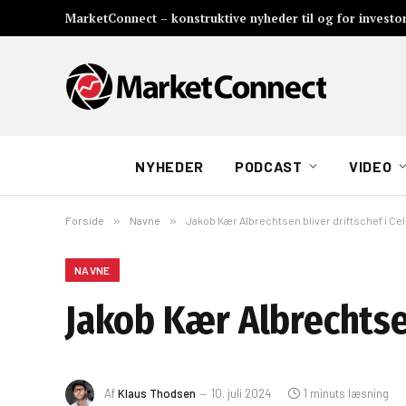
MarketConnect – konstruktive nyheder til og for investo
NYHEDER
PODCAST
VIDEO
Forside
»
Navne
»
Jakob Kær Albrechtsen bliver driftschef i C
NAVNE
Jakob Kær Albrechtse
Af
Klaus Thodsen
10. juli 2024
1 minuts læsning