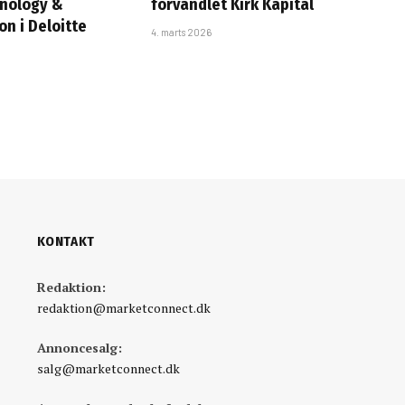
hnology &
forvandlet Kirk Kapital
n i Deloitte
4. marts 2026
KONTAKT
Redaktion:
redaktion@marketconnect.dk
Annoncesalg:
salg@marketconnect.dk