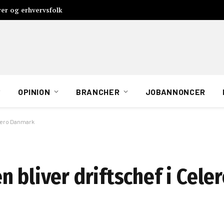
rer og erhvervsfolk
OPINION
BRANCHER
JOBANNONCER
elero Danmark
n bliver driftschef i Cel