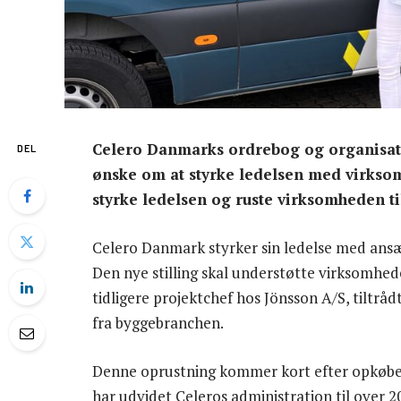
Celero Danmarks ordrebog og organisatio
DEL
ønske om at styrke ledelsen med virksom
styrke ledelsen og ruste virksomheden til
Celero Danmark styrker sin ledelse med ansæ
Den nye stilling skal understøtte virksomhed
tidligere projektchef hos Jönsson A/S, tiltrådt
fra byggebranchen.
Denne oprustning kommer kort efter opkøbet
har udvidet Celeros administration til over 2