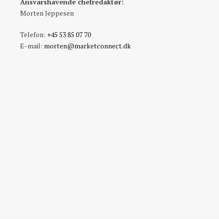
Ansvarshavende chefredaktør:
Morten Jeppesen
Telefon:
+45 53 85 07 70
E-mail:
morten@marketconnect.dk