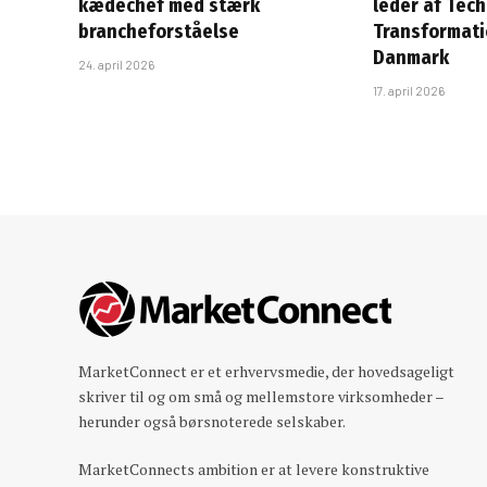
kædechef med stærk
leder af Tec
brancheforståelse
Transformatio
Danmark
24. april 2026
17. april 2026
MarketConnect er et erhvervsmedie, der hovedsageligt
skriver til og om små og mellemstore virksomheder –
herunder også børsnoterede selskaber.
MarketConnects ambition er at levere konstruktive