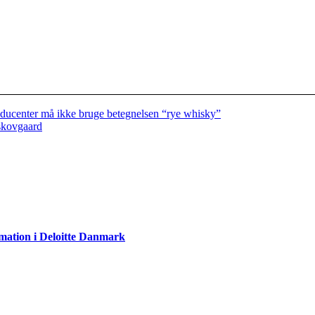
ducenter må ikke bruge betegnelsen “rye whisky”
rskovgaard
rmation i Deloitte Danmark