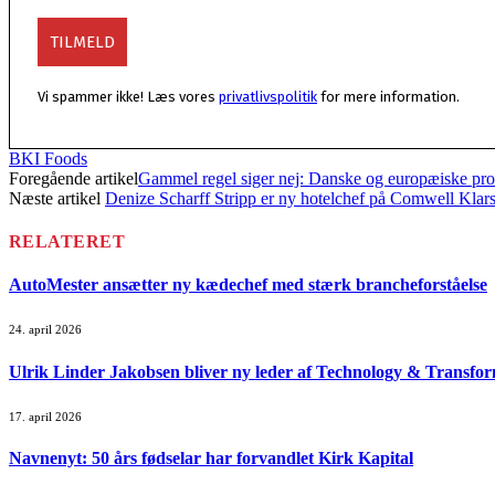
Vi spammer ikke! Læs vores
privatlivspolitik
for mere information.
BKI Foods
Foregående artikel
Gammel regel siger nej: Danske og europæiske pro
Næste artikel
Denize Scharff Stripp er ny hotelchef på Comwell Kla
RELATERET
AutoMester ansætter ny kædechef med stærk brancheforståelse
24. april 2026
Ulrik Linder Jakobsen bliver ny leder af Technology & Transfo
17. april 2026
Navnenyt: 50 års fødselar har forvandlet Kirk Kapital