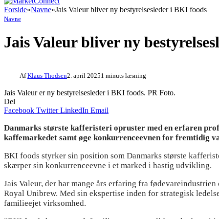
Forside
»
Navne
»
Jais Valeur bliver ny bestyrelsesleder i BKI foods
Navne
Jais Valeur bliver ny bestyrelses
Af
Klaus Thodsen
2. april 2025
1 minuts læsning
Jais Valeur er ny bestyrelsesleder i BKI foods. PR Foto.
Del
Facebook
Twitter
LinkedIn
Email
Danmarks største kafferisteri opruster med en erfaren profi
kaffemarkedet samt øge konkurrenceevnen for fremtidig v
BKI foods styrker sin position som Danmarks største kafferis
skærper sin konkurrenceevne i et marked i hastig udvikling.
Jais Valeur, der har mange års erfaring fra fødevareindustr
Royal Unibrew. Med sin ekspertise inden for strategisk ledelse,
familieejet virksomhed.