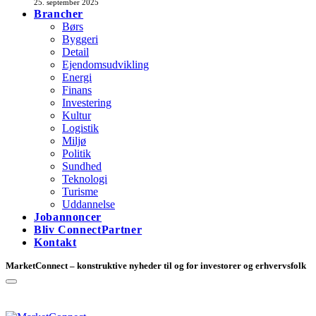
25. september 2025
Brancher
Børs
Byggeri
Detail
Ejendomsudvikling
Energi
Finans
Investering
Kultur
Logistik
Miljø
Politik
Sundhed
Teknologi
Turisme
Uddannelse
Jobannoncer
Bliv ConnectPartner
Kontakt
MarketConnect – konstruktive nyheder til og for investorer og erhvervsfolk