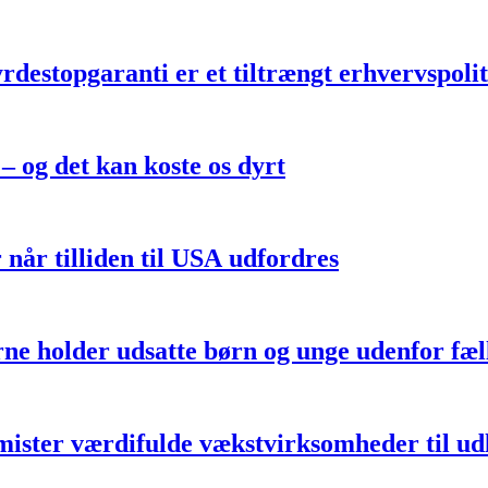
yrdestopgaranti er et tiltrængt erhvervspoli
 – og det kan koste os dyrt
 når tilliden til USA udfordres
e holder udsatte børn og unge udenfor fæl
mister værdifulde vækstvirksomheder til ud