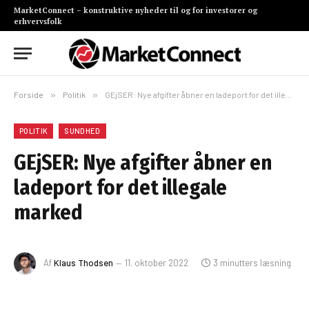
MarketConnect – konstruktive nyheder til og for investorer og
erhvervsfolk
Forside
»
Politik
»
GEjSER: Nye afgifter åbner en ladeport for det illegale marked
POLITIK
SUNDHED
GEjSER: Nye afgifter åbner en
ladeport for det illegale
marked
Af
Klaus Thodsen
11. oktober 2022
3 minutters læsning