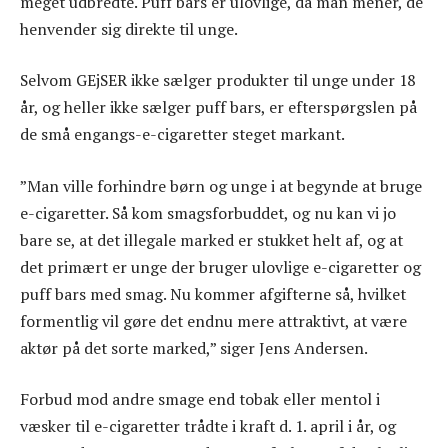
meget udbredte. Puff bars er ulovlige, da man mener, de
henvender sig direkte til unge.
Selvom GEjSER ikke sælger produkter til unge under 18
år, og heller ikke sælger puff bars, er efterspørgslen på
de små engangs-e-cigaretter steget markant.
”Man ville forhindre børn og unge i at begynde at bruge
e-cigaretter. Så kom smagsforbuddet, og nu kan vi jo
bare se, at det illegale marked er stukket helt af, og at
det primært er unge der bruger ulovlige e-cigaretter og
puff bars med smag. Nu kommer afgifterne så, hvilket
formentlig vil gøre det endnu mere attraktivt, at være
aktør på det sorte marked,” siger Jens Andersen.
Forbud mod andre smage end tobak eller mentol i
væsker til e-cigaretter trådte i kraft d. 1. april i år, og