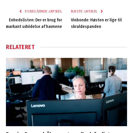
FOREGÅENDE ARTIKEL
NÆSTE ARTIKEL
Enhedslisten: Der er brug for
Vinbonde: Høsten er lige til
markant udvidelse af havnene
skraldespanden
RELATERET