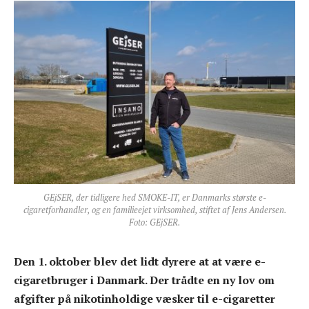
GEjSER, der tidligere hed SMOKE-IT, er Danmarks største e-
cigaretforhandler, og en familieejet virksomhed, stiftet af Jens Andersen.
Foto: GEjSER.
Den 1. oktober blev det lidt dyrere at at være e-
cigaretbruger i Danmark. Der trådte en ny lov om
afgifter på nikotinholdige væsker til e-cigaretter