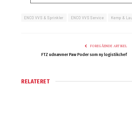
ENCO VVS & Sprinkler
ENCO VVS Service
Kemp & Lau
FOREGÅENDE ARTIKEL
FTZ udnævner Paw Poder som ny logistikchef
RELATERET