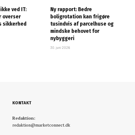
ikke ved IT:
Ny rapport: Bedre
 overser
boligrotation kan frigøre
s sikkerhed
tusindvis af parcelhuse og
mindske behovet for
nybyggeri
30. juni 2026
KONTAKT
Redaktion:
redaktion@marketconnect.dk