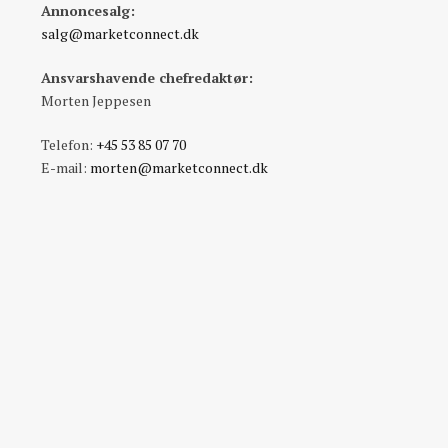
Annoncesalg:
salg@marketconnect.dk
Ansvarshavende chefredaktør:
Morten Jeppesen
Telefon:
+45 53 85 07 70
E-mail:
morten@marketconnect.dk