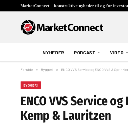
MarketConnect – konstruktive nyheder til og for investo
NYHEDER
PODCAST
VIDEO
Forside
»
Byggeri
»
ENCO VVS Service og ENCO VVS & Sprinkler 
BYGGERI
ENCO VVS Service og 
Kemp & Lauritzen