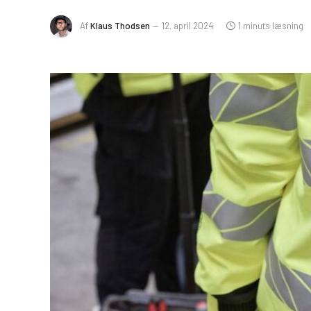
Af
Klaus Thodsen
12. april 2024
1 minuts læsning