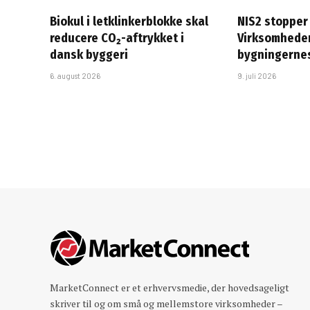
Biokul i letklinkerblokke skal
NIS2 stopper 
reducere CO₂-aftrykket i
Virksomheder
dansk byggeri
bygningerne
6. august 2026
9. juli 2026
MarketConnect er et erhvervsmedie, der hovedsageligt
skriver til og om små og mellemstore virksomheder –