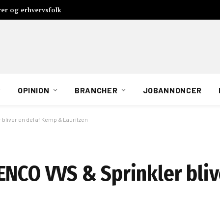
rer og erhvervsfolk
OPINION
BRANCHER
JOBANNONCER
bliver en del af Kemp & Lauritzen
ENCO VVS & Sprinkler blive