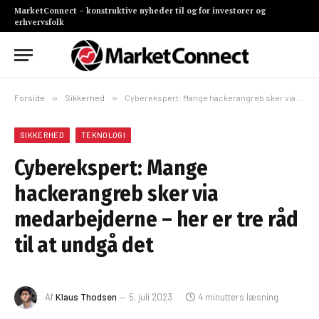
MarketConnect – konstruktive nyheder til og for investorer og
erhvervsfolk
Forside
»
Sikkerhed
»
Cyberekspert: Mange hackerangreb sker via medarbejderne – her er tre råd til at undgå det
SIKKERHED
TEKNOLOGI
Cyberekspert: Mange
hackerangreb sker via
medarbejderne – her er tre råd
til at undgå det
Af
Klaus Thodsen
5. juli 2023
4 minutters læsning