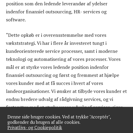
position som den ledende leverandør af ydelser
indenfor finansiel outsourcing, HR- services og
software.
“Dette opkøb er i overensstemmelse med vores
vækststrategi. Vi har i flere år investeret tungt i
kundeorienterede service processer, samt i moderne
teknologi og automatisering af vores processer. Vores
mål er at styrke vores ledende position indenfor
finansiel outsourcing og først og fremmest at hjælpe
vores kunder med at få succes i hvert af vores
landeorganisationer. Vi ønsker at tilbyde vores kunder et
endnu bredere udvalg af rådgivning services, og vi
fortsætter med at styrke vores udvalg af services, siger
Niklas Sonkin, CEO i Accountor.
Denne side bruger cookies. Ved at trykke "Acceptér",
godkender du brugen af alle cookies.
Privatlivs- og Cookiepolitik