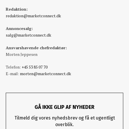
Redaktion:
redaktion@marketconnect.dk
Annoncesalg:
salg@marketconnect.dk
Ansvarshavende chefredaktør:
Morten Jeppesen
Telefon:
+45 53 85 07 70
E-mail:
morten@marketconnect.dk
GÅ IKKE GLIP AF NYHEDER
Tilmeld dig vores nyhedsbrev og få et ugentligt
overblik.