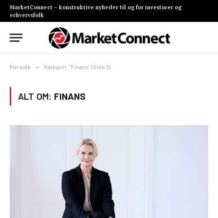
MarketConnect – konstruktive nyheder til og for investorer og
erhvervsfolk
Forside
»
Kategori: "Finans" (Side 3)
ALT OM:
FINANS