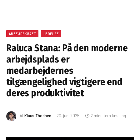
ARBEJDSKRAFT
LEDELSE
Raluca Stana: På den moderne
arbejdsplads er
medarbejdernes
tilgængelighed vigtigere end
deres produktivitet
Af
Klaus Thodsen
20. juni 2025
2 minutters læsning