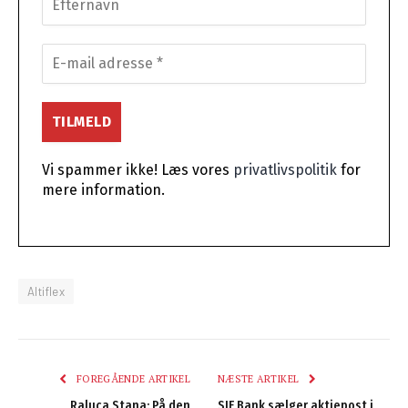
Vi spammer ikke! Læs vores
privatlivspolitik
for
mere information.
Altiflex
FOREGÅENDE ARTIKEL
NÆSTE ARTIKEL
Raluca Stana: På den
SJF Bank sælger aktiepost i