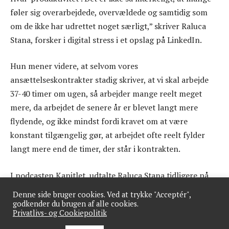
føler sig overarbejdede, overvældede og samtidig som
om de ikke har udrettet noget særligt,” skriver Raluca
Stana, forsker i digital stress i et opslag på LinkedIn.
Hun mener videre, at selvom vores
ansættelseskontrakter stadig skriver, at vi skal arbejde
37-40 timer om ugen, så arbejder mange reelt meget
mere, da arbejdet de senere år er blevet langt mere
flydende, og ikke mindst fordi kravet om at være
konstant tilgængelig gør, at arbejdet ofte reelt fylder
langt mere end de timer, der står i kontrakten.
I podcasten Kapitlet, udtalte Raluca Stana tidligere på
året, at den øgede tilgængelighed er en stor kilde til
Denne side bruger cookies. Ved at trykke "Acceptér",
stress hos den enkelte medarbejder.
godkender du brugen af alle cookies.
Privatlivs- og Cookiepolitik