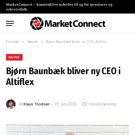
MarketConnect – konstruktive nyheder til og for investorer og
erhvervsfolk
Forside
»
Navne
»
Bjørn Baunbæk bliver ny CEO i Altiflex
NAVNE
Bjørn Baunbæk bliver ny CEO i
Altiflex
Af
Klaus Thodsen
20. juni 2025
1 minuts læsning