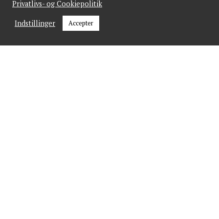
Privatlivs- og Cookiepolitik
GÅ IKKE GLIP AF NYHEDER
Indstillinger
Accepter
Tilmeld dig vores nyhedsbrev og få et ugentligt
overblik.
Vi spammer ikke! Læs vores
privatlivspolitik
for
mere information.