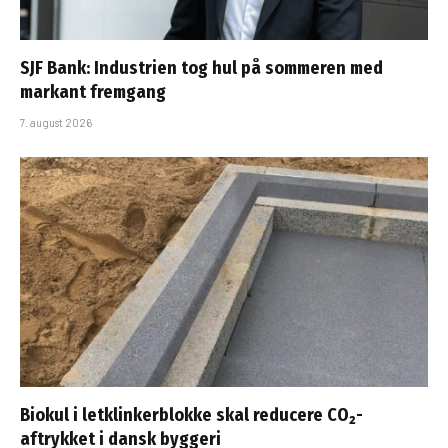
SJF Bank: Industrien tog hul på sommeren med
markant fremgang
7. august 2026
Biokul i letklinkerblokke skal reducere CO₂-
aftrykket i dansk byggeri