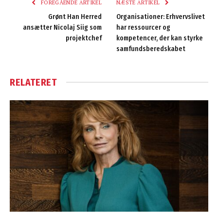
FOREGÅENDE ARTIKEL
NÆSTE ARTIKEL
Grønt Han Herred
Organisationer: Erhvervslivet
ansætter Nicolaj Siig som
har ressourcer og
projektchef
kompetencer, der kan styrke
samfundsberedskabet
RELATERET