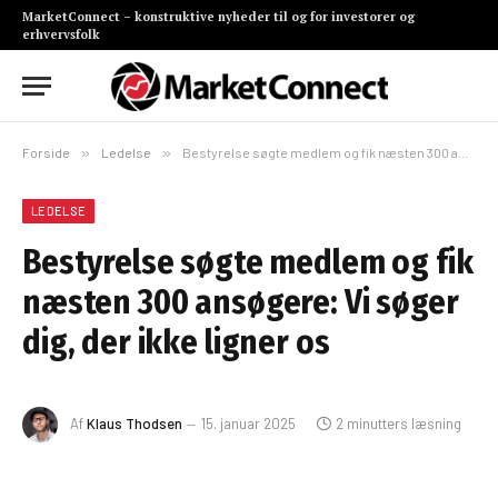
MarketConnect – konstruktive nyheder til og for investorer og
erhvervsfolk
Forside
»
Ledelse
»
Bestyrelse søgte medlem og fik næsten 300 ansøgere: Vi søger dig, der ikke ligner os
LEDELSE
Bestyrelse søgte medlem og fik
næsten 300 ansøgere: Vi søger
dig, der ikke ligner os
Af
Klaus Thodsen
15. januar 2025
2 minutters læsning