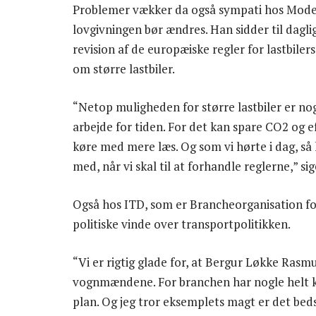
Problemer vækker da også sympati hos Mode
lovgivningen bør ændres. Han sidder til dagli
revision af de europæiske regler for lastbiler
om større lastbiler.
“Netop muligheden for større lastbiler er no
arbejde for tiden. For det kan spare CO2 og effe
køre med mere læs. Og som vi hørte i dag, så 
med, når vi skal til at forhandle reglerne,” 
Også hos ITD, som er Brancheorganisation f
politiske vinde over transportpolitikken.
“Vi er rigtig glade for, at Bergur Løkke Rasm
vognmændene. For branchen har nogle helt ko
plan. Og jeg tror eksemplets magt er det bedst