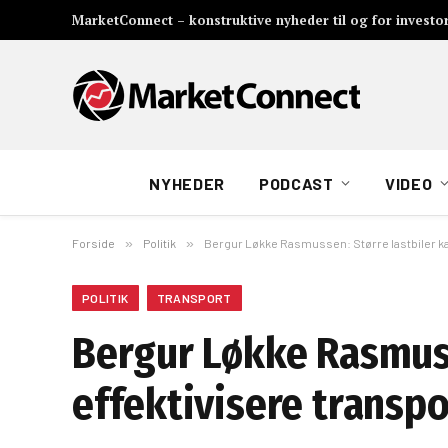
MarketConnect – konstruktive nyheder til og for investo
NYHEDER
PODCAST
VIDEO
Forside
»
Politik
»
Bergur Løkke Rasmussen: Større lastbiler ka
POLITIK
TRANSPORT
Bergur Løkke Rasmuss
effektivisere transpo