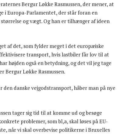
raternes Bergur Løkke Rasmussen, der mener, at
ge i Europa-Parlamentet, der står foran en
s størrelse og vægt. Og han er tilhænger af ideen
get af det, som fylder meget i det europæiske
ktivisere transport, hvis lastbiler får lov til at
har højden også en betydning, og det vil jeg tage
siger Bergur Løkke Rasmussen.
or den danske vejgodstransport, håber man på nye
ussen tager sig tid til at komme ud og besøge
nkrete problemer, som bl,a, skal løses på EU-
e, når vi skal overbevise politikerne i Bruxelles