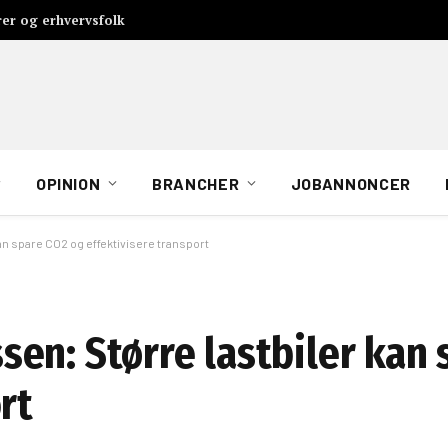
rer og erhvervsfolk
OPINION
BRANCHER
JOBANNONCER
n spare CO2 og effektivisere transport
en: Større lastbiler kan 
rt