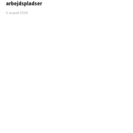
arbejdspladser
5. august 2026