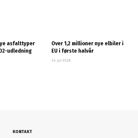
ye asfalttyper
Over 1,2 millioner nye elbiler i
O2-udledning
EU i første halvår
24. juli 2026
KONTAKT