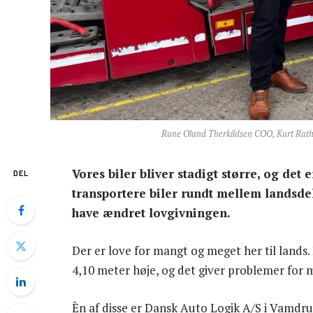
Rune Oland Therkildsen COO, Kurt Rath
Vores biler bliver stadigt større, og det 
DEL
transportere biler rundt mellem landsd
have ændret lovgivningen.
Der er love for mangt og meget her til lands.
4,10 meter høje, og det giver problemer for
Èn af disse er Dansk Auto Logik A/S i Vamdrup