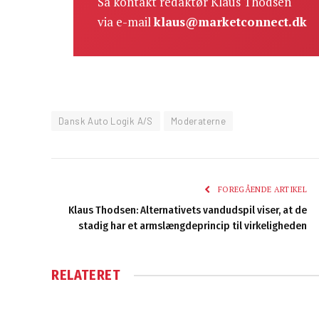
Så kontakt redaktør Klaus Thodsen
via e-mail
klaus@marketconnect.dk
Dansk Auto Logik A/S
Moderaterne
FOREGÅENDE ARTIKEL
Klaus Thodsen: Alternativets vandudspil viser, at de
stadig har et armslængdeprincip til virkeligheden
RELATERET