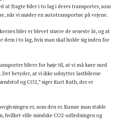
at fragte biler i to lag i deres transporter, som
mme, når vi møder en autotransportør på vejene.
kernes biler er blevet større de seneste år, og at
 dem i to lag, hvis man skal holde sig inden for
nsporter bliver for høje til, at vi må køre med
e. Det betyder, at vi ikke udnytter lastbilerne
rændstof og CO2,” siger Kurt Rath, der er
.
t lovgivningen er, som den er. Kunne man stable
gen, hvilket ville mindske CO2-udledningen og