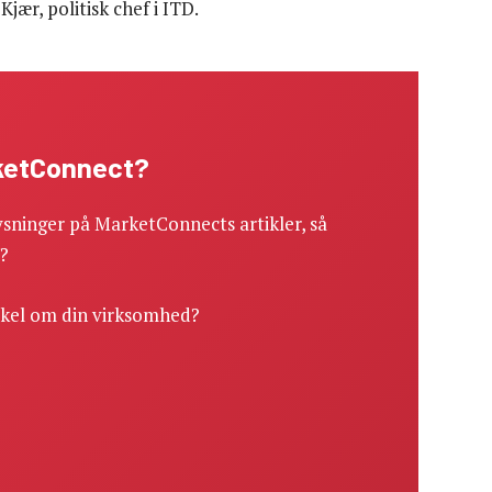
jær, politisk chef i ITD.
rketConnect?
sninger på MarketConnects artikler, så
r?
ikel om din virksomhed?