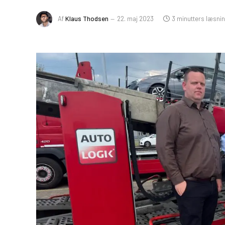
Af
Klaus Thodsen
22. maj 2023
3 minutters læsni