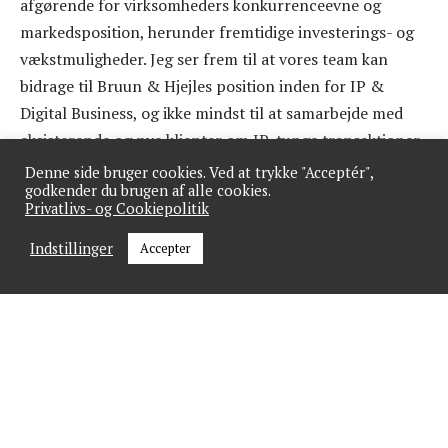
afgørende for virksomheders konkurrenceevne og
markedsposition, herunder fremtidige investerings- og
vækstmuligheder. Jeg ser frem til at vores team kan
bidrage til Bruun & Hjejles position inden for IP &
Digital Business, og ikke mindst til at samarbejde med
eksisterende og nye klienter om IP-tunge transaktioner
samt i relation til komplekse IP-tvister, som vi oplever
Denne side bruger cookies. Ved at trykke "Acceptér",
godkender du brugen af alle cookies.
flere og flere af,” forklarer Nina Ringen.
Privatlivs- og Cookiepolitik
De tre nye profiler forventes at tiltræde i Bruun & Hjejle
Indstillinger
Accepter
i løbet af første halvår 2025.
GÅ IKKE GLIP AF NYHEDER
Tilmeld dig vores nyhedsbrev og få et ugentligt
overblik.