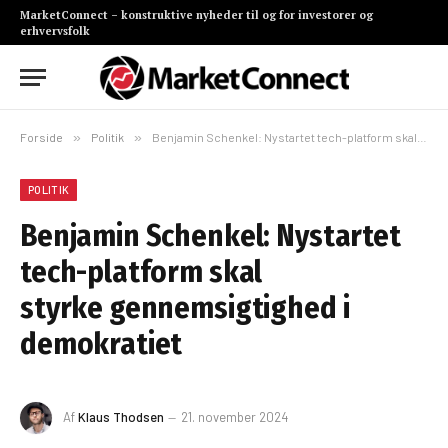
MarketConnect – konstruktive nyheder til og for investorer og
erhvervsfolk
Forside
»
Politik
»
Benjamin Schenkel: Nystartet tech-platform skal styrke gennemsigtighed i demokratiet
POLITIK
Benjamin Schenkel: Nystartet
tech-platform skal
styrke gennemsigtighed i
demokratiet
Af
Klaus Thodsen
21. november 2024