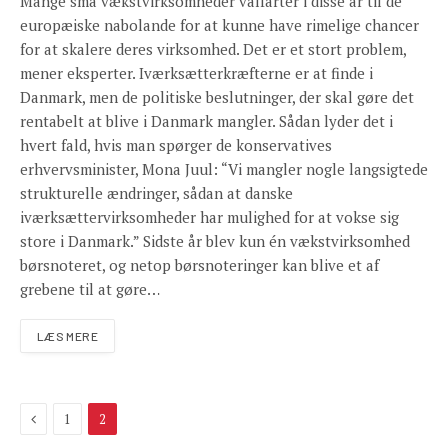
Mange små vækstvirksomheder valfarter i disse år til de
europæiske nabolande for at kunne have rimelige chancer
for at skalere deres virksomhed. Det er et stort problem,
mener eksperter. Iværksætterkræfterne er at finde i
Danmark, men de politiske beslutninger, der skal gøre det
rentabelt at blive i Danmark mangler. Sådan lyder det i
hvert fald, hvis man spørger de konservatives
erhvervsminister, Mona Juul: “Vi mangler nogle langsigtede
strukturelle ændringer, sådan at danske
iværksættervirksomheder har mulighed for at vokse sig
store i Danmark.” Sidste år blev kun én vækstvirksomhed
børsnoteret, og netop børsnoteringer kan blive et af
grebene til at gøre…
LÆS MERE
Previous
1
2