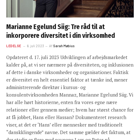
Marianne Egelund Siig: Tre råd til at
inkorporere diversitet i din virksomhed
LEDELSE
6. juli 2023
Af
Sarah Møbius
Opdateret d. 17. juli 2023 Udviklingen af arbejdsmarkedet
kalder på, at vi ser nærmere på diversiteten, og inklusionen
af dette i danske virksomheder og organisationer. Faktisk
er diversitet en helt essentiel faktor at tænke ind, mener
administrerende direktør i kursus- og
konsulentvirksomheden Mannaz, Marianne Egelund Siig. Vi
har alle hørt historierne, enten fra vores egne nære
relationer eller gennem medier; hvem har størst chance for
at få jobbet, Hans eller Hassan? Dokumenteret research
viser, at det er ‘Hans’ eller mennesker med traditionelt
“danskklingende” navne. Det samme gælder det faktum, at
der stadig er flere med navnene Lars og Peter på…