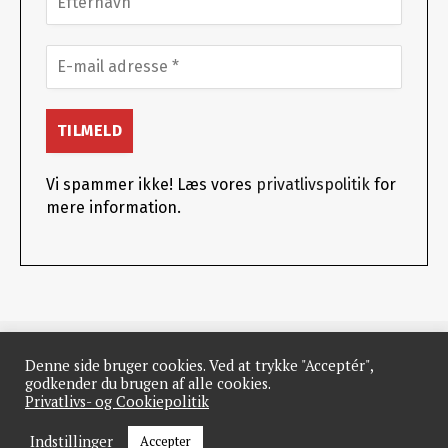
Vi spammer ikke! Læs vores
privatlivspolitik
for
mere information.
Denne side bruger cookies. Ved at trykke "Acceptér",
© 2026 MarketConnect
godkender du brugen af alle cookies.
Privatlivs- og Cookiepolitik
Nyheder
Podcast
Video
Opinion
Virksomheder
Bliv ConnectPartner
Kontakt
Indstillinger
Accepter