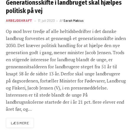
Generationsskifte i landbruget skal hjælpes
politisk på vej
ARBEJDSKRAFT
17. juli 2023
Af
Sarah Møbius
Op mod hver tredje af alle heltidsbedrifter i det danske
landbrug forventes at gennemgå et generationsskifte inden
2030. Det kræver politisk handling for at hjælpe den nye
generation godt i gang, mener minister Jacob Jensen. Trods
en stigende interesse for landbrug blandt de unge, er
gennemsnitsalderen for landbrugere steget fra 51 år til
knapt 58 år de sidste 13 år. Derfor skal unge landbrugere
på dagsordenen, fortæller Minister for Fødevarer, Landbrug
og Fiskeri, Jacob Jensen (V), i en pressemeddelelse.
Interessen er til stede blandt de unge På
landbrugsskolerne startede der i år 21 pct. flere elever end
året før, og…
LÆS MERE