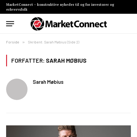
MarketConnect – konstruktive nyheder til og for investorer og
erhvervsfolk
Forside
»
Skribent: Sarah Møbius (Side 2)
FORFATTER:
SARAH MØBIUS
Sarah Møbius