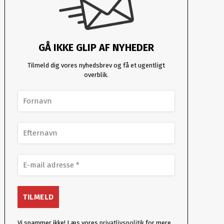
GÅ IKKE GLIP AF NYHEDER
Tilmeld dig vores nyhedsbrev og få et ugentligt
overblik.
Vi spammer ikke! Læs vores
privatlivspolitik
for mere