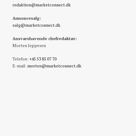
redaktion@marketconnect.dk
Annoncesalg:
salg@marketconnect.dk
Ansvarshavende chefredaktør:
Morten Jeppesen
Telefon:
+45 53 85 07 70
E-mail:
morten@marketconnect.dk