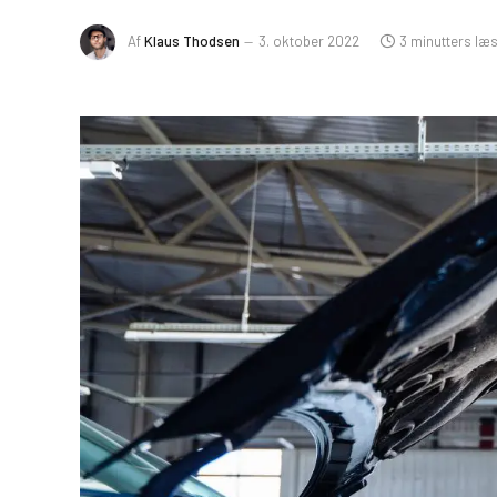
Af
Klaus Thodsen
3. oktober 2022
3 minutters læ