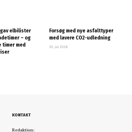
i gav elbilister
Forsøg med nye asfalttyper
ladetimer – og
med lavere CO2-udledning
e timer med
30. juli 2026
riser
KONTAKT
Redaktion: