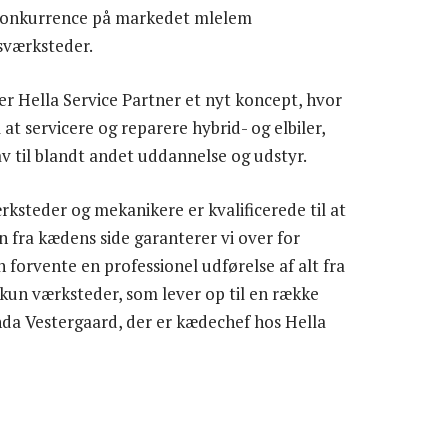
r konkurrence på markedet mlelem
værksteder.
rer Hella Service Partner et nyt koncept, hvor
t servicere og reparere hybrid- og elbiler,
av til blandt andet uddannelse og udstyr.
ærksteder og mekanikere er kvalificerede til at
n fra kædens side garanterer vi over for
forvente en professionel udførelse af alt fra
Og kun værksteder, som lever op til en række
Linda Vestergaard, der er kædechef hos Hella