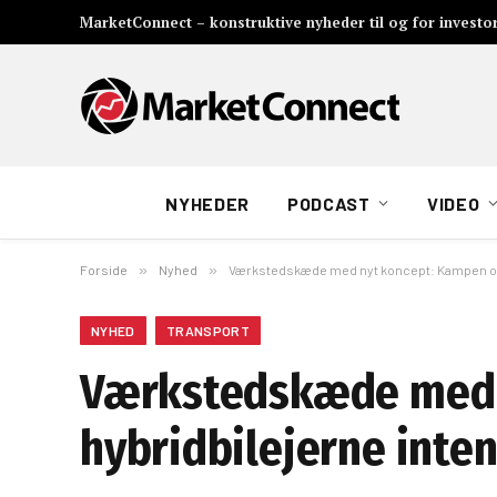
MarketConnect – konstruktive nyheder til og for investo
NYHEDER
PODCAST
VIDEO
Forside
»
Nyhed
»
Værkstedskæde med nyt koncept: Kampen om 
NYHED
TRANSPORT
Værkstedskæde med 
hybridbilejerne inte