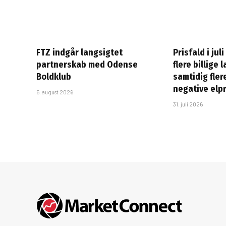
FTZ indgår langsigtet
Prisfald i jul
partnerskab med Odense
flere billige 
Boldklub
samtidig fler
negative elp
5. august 2026
31. juli 2026