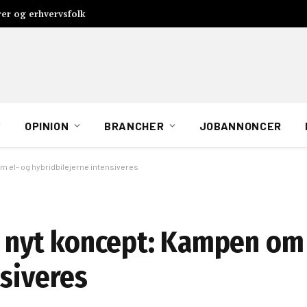
rer og erhvervsfolk
OPINION
BRANCHER
JOBANNONCER
el- og hybridbilejerne intensiveres
nyt koncept: Kampen om 
nsiveres