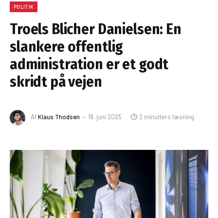
POLITIK
Troels Blicher Danielsen: En
slankere offentlig
administration er et godt
skridt på vejen
Af
Klaus Thodsen
18. juni 2025
2 minutters læsning