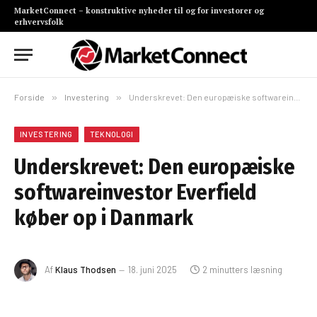
MarketConnect – konstruktive nyheder til og for investorer og
erhvervsfolk
Forside
»
Investering
»
Underskrevet: Den europæiske softwareinvestor Everfield køber op i Danmark
INVESTERING
TEKNOLOGI
Underskrevet: Den europæiske
softwareinvestor Everfield
køber op i Danmark
Af
Klaus Thodsen
18. juni 2025
2 minutters læsning