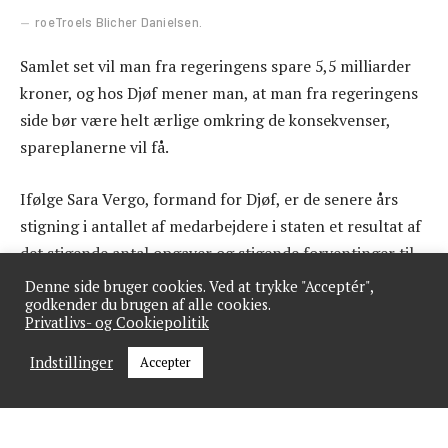
roeTroels Blicher Danielsen.
Samlet set vil man fra regeringens spare 5,5 milliarder
kroner, og hos Djøf mener man, at man fra regeringens
side bør være helt ærlige omkring de konsekvenser,
spareplanerne vil få.
Ifølge Sara Vergo, formand for Djøf, er de senere års
stigning i antallet af medarbejdere i staten et resultat af
det stigende antal opgaver og stigende forventinger til
hastighed.
Denne side bruger cookies. Ved at trykke "Acceptér",
godkender du brugen af alle cookies.
Privatlivs- og Cookiepolitik
“Det er et resultat af politiske beslutninger – og så må
der også være politisk ansvarlighed, når man vil ændre
Indstillinger
Accepter
på det,” siger Sara Vergo.
Hun understreger også, at regeringen må være ærlig om