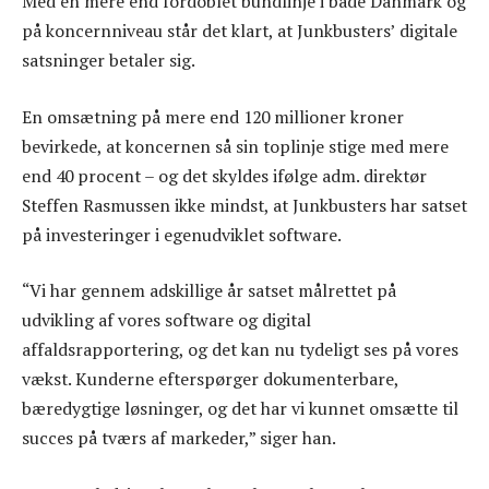
Med en mere end fordoblet bundlinje i både Danmark og
på koncernniveau står det klart, at Junkbusters’ digitale
satsninger betaler sig.
En omsætning på mere end 120 millioner kroner
bevirkede, at koncernen så sin toplinje stige med mere
end 40 procent – og det skyldes ifølge adm. direktør
Steffen Rasmussen ikke mindst, at Junkbusters har satset
på investeringer i egenudviklet software.
“Vi har gennem adskillige år satset målrettet på
udvikling af vores software og digital
affaldsrapportering, og det kan nu tydeligt ses på vores
vækst. Kunderne efterspørger dokumenterbare,
bæredygtige løsninger, og det har vi kunnet omsætte til
succes på tværs af markeder,” siger han.