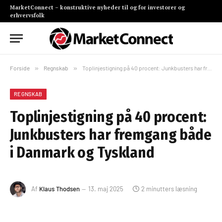
MarketConnect – konstruktive nyheder til og for investorer og
erhvervsfolk
Forside
»
Regnskab
»
Toplinjestigning på 40 procent: Junkbusters har fremgang både i Danmark og Tyskland
REGNSKAB
Toplinjestigning på 40 procent:
Junkbusters har fremgang både
i Danmark og Tyskland
Af
Klaus Thodsen
13. maj 2025
2 minutters læsning