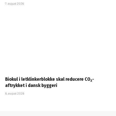
7. august 2026
Biokul i letklinkerblokke skal reducere CO₂-
aftrykket i dansk byggeri
6. august 2026