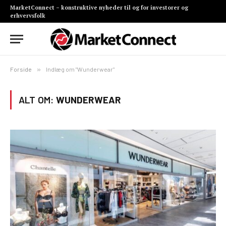
MarketConnect – konstruktive nyheder til og for investorer og
erhvervsfolk
Forside
»
Indlæg om "Wunderwear"
ALT OM:
WUNDERWEAR