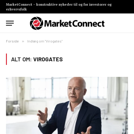
MarketConnect – konstruktive nyheder til og for investorer og
erhvervsfolk
Forside
»
Indlæg om "Virogates"
ALT OM:
VIROGATES