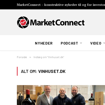
MarketConnect – konstruktive nyheder til og for investo
NYHEDER
PODCAST
VIDEO
Forside
»
Indlæg om "Vinhuset.dk"
ALT OM:
VINHUSET.DK