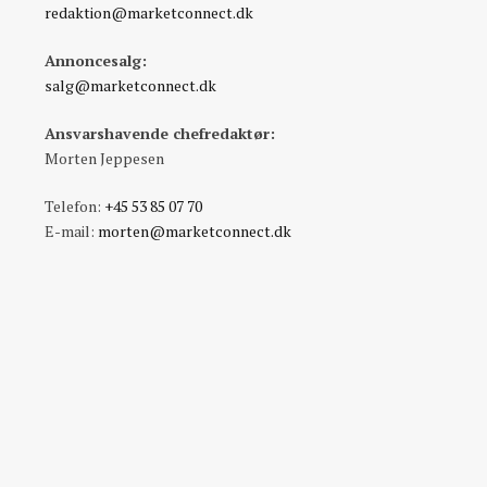
redaktion@marketconnect.dk
Annoncesalg:
salg@marketconnect.dk
Ansvarshavende chefredaktør:
Morten Jeppesen
Telefon:
+45 53 85 07 70
E-mail:
morten@marketconnect.dk