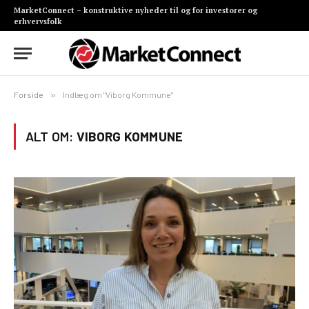
MarketConnect – konstruktive nyheder til og for investorer og
erhvervsfolk
Forside
»
Indlæg om "Viborg Kommune"
ALT OM:
VIBORG KOMMUNE