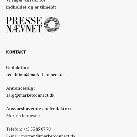
indholdet og er tilmeldt
KONTAKT
Redaktion:
redaktion@marketconnect.dk
Annoncesalg:
salg@marketconnect.dk
Ansvarshavende chefredaktør:
Morten Jeppesen
Telefon:
+45 53 85 07 70
E-mail:
morten@marketconnect.dk