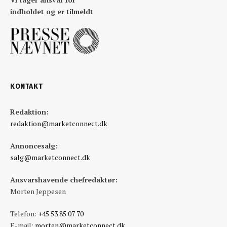
indholdet og er tilmeldt
KONTAKT
Redaktion:
redaktion@marketconnect.dk
Annoncesalg:
salg@marketconnect.dk
Ansvarshavende chefredaktør:
Morten Jeppesen
Telefon:
+45 53 85 07 70
E-mail:
morten@marketconnect.dk