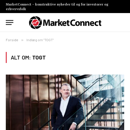
MarketConnect – konstruktive nyheder til og for investorer og
erhvervsfolk
Forside
»
Indlæg om "TOGT"
ALT OM:
TOGT