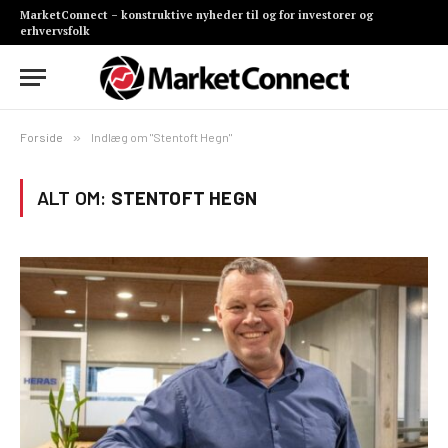
MarketConnect – konstruktive nyheder til og for investorer og
erhvervsfolk
Forside
»
Indlæg om "Stentoft Hegn"
ALT OM:
STENTOFT HEGN