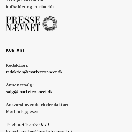
indholdet og er tilmeldt
KONTAKT
Redaktion:
redaktion@marketconnect.dk
Annoncesalg:
salg@marketconnect.dk
Ansvarshavende chefredaktør:
Morten Jeppesen
Telefon:
+45 53 85 07 70
E-mail:
morten@marketconnect.dk