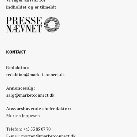
indholdet og er tilmeldt
KONTAKT
Redaktion:
redaktion@marketconnect.dk
Annoncesalg:
salg@marketconnect.dk
Ansvarshavende chefredaktør:
Morten Jeppesen
Telefon:
+45 53 85 07 70
E-mail:
morten@marketconnect.dk