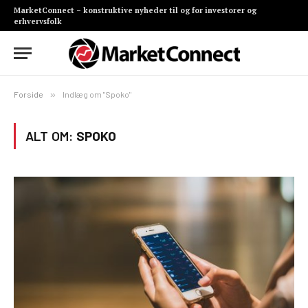
MarketConnect – konstruktive nyheder til og for investorer og
erhvervsfolk
Forside
»
Indlæg om "Spoko"
ALT OM:
SPOKO