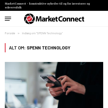
MarketConnect – konstruktive nyheder til og for investorer og
erhvervsfolk
Forside
»
Indlæg om "SPENN Technology"
ALT OM:
SPENN TECHNOLOGY