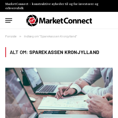
MarketConnect – konstruktive nyheder til og for investorer og
erhvervsfolk
Forside
»
Indlæg om "Sparekassen Kronjylland"
ALT OM:
SPAREKASSEN KRONJYLLAND