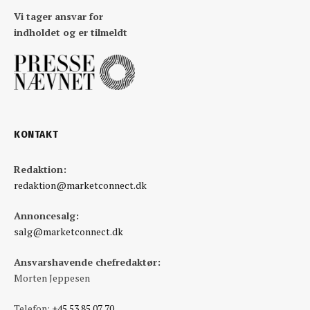
Vi tager ansvar for
indholdet og er tilmeldt
KONTAKT
Redaktion:
redaktion@marketconnect.dk
Annoncesalg:
salg@marketconnect.dk
Ansvarshavende chefredaktør:
Morten Jeppesen
Telefon:
+45 53 85 07 70