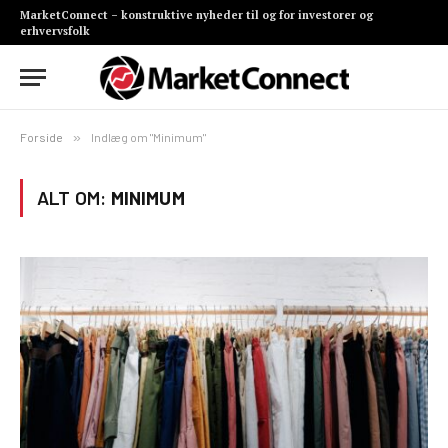
MarketConnect – konstruktive nyheder til og for investorer og
erhvervsfolk
Forside
»
Indlæg om "Minimum"
ALT OM:
MINIMUM