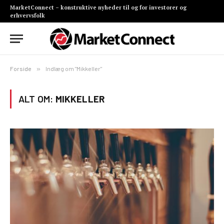
MarketConnect – konstruktive nyheder til og for investorer og
erhvervsfolk
Forside
»
Indlæg om "Mikkeller"
ALT OM:
MIKKELLER