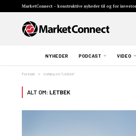
MarketConnect – konstruktive nyheder til og for investo
NYHEDER
PODCAST
VIDEO
Forside
»
Indlæg om "Letbek"
ALT OM:
LETBEK