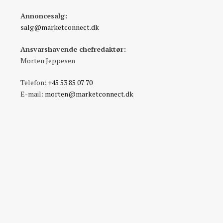
Annoncesalg:
salg@marketconnect.dk
Ansvarshavende chefredaktør:
Morten Jeppesen
Telefon:
+45 53 85 07 70
E-mail:
morten@marketconnect.dk